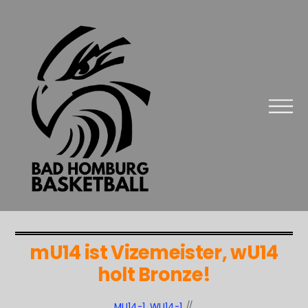
mU14 ist Vizemeister, wU14
holt Bronze!
MU14-1
,
WU14-1