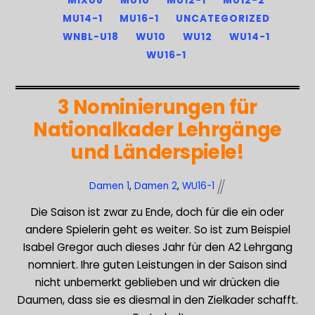
MIXU8
MU10
MU12-1
MU12-2
MU14-1
MU16-1
UNCATEGORIZED
WNBL-U18
WU10
WU12
WU14-1
WU16-1
3 Nominierungen für
Nationalkader Lehrgänge
und Länderspiele!
Damen 1
,
Damen 2
,
WU16-1
Die Saison ist zwar zu Ende, doch für die ein oder
andere Spielerin geht es weiter. So ist zum Beispiel
Isabel Gregor auch dieses Jahr für den A2 Lehrgang
nomniert. Ihre guten Leistungen in der Saison sind
nicht unbemerkt geblieben und wir drücken die
Daumen, dass sie es diesmal in den Zielkader schafft.