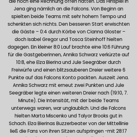
die noch eine Rechnung offen hatten. Das Hinspiel in
Jena ging nämlich an die Falcons. Von Beginn an
spielten beide Teams mit sehr hohem Tempo und
schenkten sich nichts. Den besseren Start erwischten
die Gäste – 0:4 durch Körbe von Cianna Gloster –
doch Isabel Gregor und Tosca Steinhoff hielten
dagegen. Ein kleiner 8:0 Lauf brachte eine 10:6 Führung
für die Gastgeberinnen, Annika Schwarz verkürzte auf
10:8, ehe Elza Bierina und Jule Seegräber durch
Freiwürfe und einen blitzsauberen Dreier weitere 6
Punkte auf das Falcons Konto packten. Auszeit Jena.
Annika Schwarz mit erneut zwei Punkten und Jule
Seegräber legte einen weiteren Dreier nach (19:10, 7.
Minute). Die Intensität, mit der beide Teams
unterwegs waren, war unglaublich. Und die Falcons
hielten Marta Miscenko und Talyor Brooks gut in
Schach. Elza Bierinas Buzzerbeater von der Mittellinie
ließ die Fans von ihren Sitzen aufspringen -mit 28:17