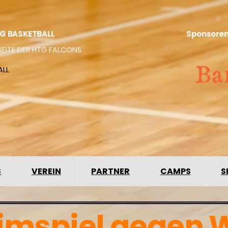
G BASKETBALL
Sponsore
SEITE DER HTG FALCONS
ALL
S
VEREIN
PARTNER
CAMPS
S
eimspiel gegen 