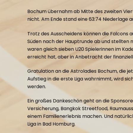
Bochum übernahm ab Mitte des zweiten Vierte
nicht. Am Ende stand eine 63:74 Niederlage au
Trotz des Ausscheidens können die Falcons au
Süden nach der Hauptrunde ab und stellten m
waren gleich sieben U20 Spielerinnen im Kader
erreicht hat, aber in Anbetracht der finanzie
Gratulation an die Astroladies Bochum, die 
Aufstieg in die erste Liga wahrnimmt, wird si
werden.
Ein großes Dankeschön geht an die Sponsoren
Versicherung, Bangkok Streetfood, Raumausst
einem Familienerlebnis machen. Und natürli
Liga in Bad Homburg.