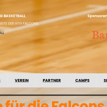
G BASKETBALL
Sponsore
SEITE DER HTG FALCONS
ALL
S
VEREIN
PARTNER
CAMPS
S
 für die Falcons