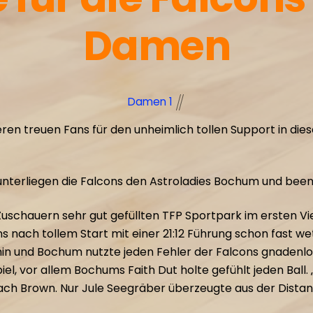
Damen
Damen 1
n treuen Fans für den unheimlich tollen Support in dieser 
nterliegen die Falcons den Astroladies Bochum und beend
schauern sehr gut gefüllten TFP Sportpark im ersten Vie
ns nach tollem Start mit einer 21:12 Führung schon fast 
ahin und Bochum nutzte jeden Fehler der Falcons gnadenlo
el, vor allem Bochums Faith Dut holte gefühlt jeden Ball
ach Brown. Nur Jule Seegräber überzeugte aus der Distan