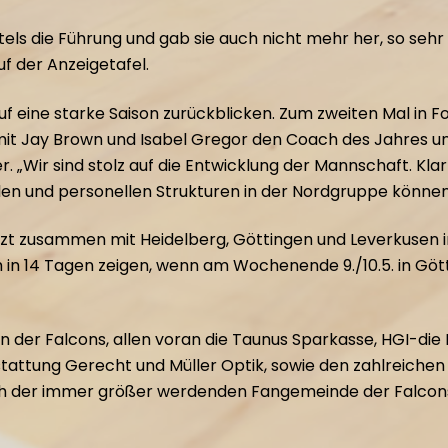
ls die Führung und gab sie auch nicht mehr her, so sehr 
f der Anzeigetafel.
f eine starke Saison zurückblicken. Zum zweiten Mal in Fo
it Jay Brown und Isabel Gregor den Coach des Jahres und
. „Wir sind stolz auf die Entwicklung der Mannschaft. Kla
llen und personellen Strukturen in der Nordgruppe können
jetzt zusammen mit Heidelberg, Göttingen und Leverkuse
ch in 14 Tagen zeigen, wenn am Wochenende 9./10.5. in Gö
 der Falcons, allen voran die Taunus Sparkasse, HGI-die 
attung Gerecht und Müller Optik, sowie den zahlreichen e
ch der immer größer werdenden Fangemeinde der Falcons!