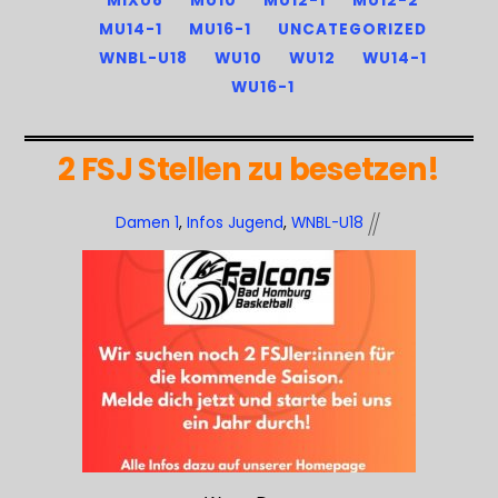
MIXU8
MU10
MU12-1
MU12-2
MU14-1
MU16-1
UNCATEGORIZED
WNBL-U18
WU10
WU12
WU14-1
WU16-1
2 FSJ Stellen zu besetzen!
Damen 1
,
Infos Jugend
,
WNBL-U18